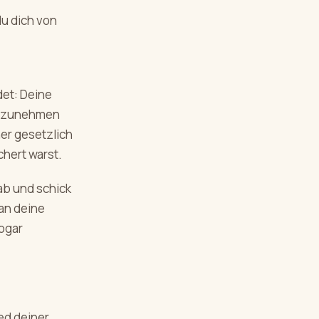
u dich von
et: Deine
aufzunehmen
er gesetzlich
chert warst.
ab und schick
an deine
sogar
ed deiner