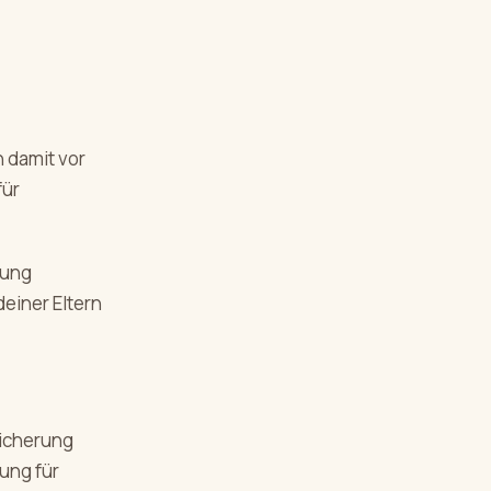
 damit vor
für
dung
deiner Eltern
sicherung
rung für