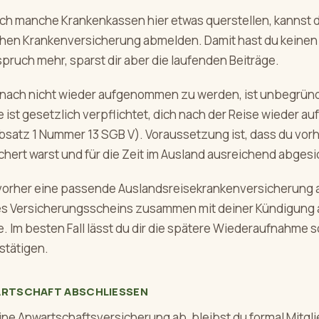
ch manche Krankenkassen hier etwas querstellen, kannst d
chen Krankenversicherung abmelden. Damit hast du keinen
ruch mehr, sparst dir aber die laufenden Beiträge.
anach nicht wieder aufgenommen zu werden, ist unbegründ
 ist gesetzlich verpflichtet, dich nach der Reise wieder 
Absatz 1 Nummer 13 SGB V). Voraussetzung ist, dass du vorh
hert warst und für die Zeit im Ausland ausreichend abgesi
 vorher eine passende Auslandsreisekrankenversicherung 
es Versicherungsscheins zusammen mit deiner Kündigung 
. Im besten Fall lässt du dir die spätere Wiederaufnahme 
estätigen.
ARTSCHAFT ABSCHLIESSEN
ine Anwartschaftsversicherung ab, bleibst du formal Mitgli