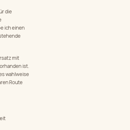
ür die
e
e ich einen
estehende
rsatz mit
vorhanden ist.
 es wahlweise
hren Route
eit