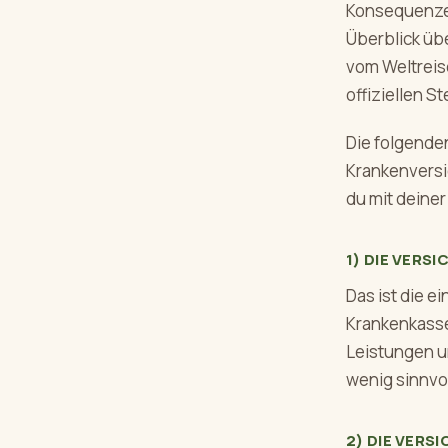
Konsequenzen
Überblick übe
vom Weltreis
offiziellen 
Die folgenden
Krankenversic
du mit deine
1) DIE VERS
Das ist die e
Krankenkasse,
Leistungen u
wenig sinnvol
2) DIE VERS