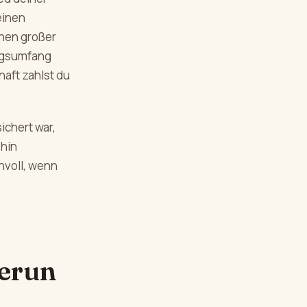
einen
chen großer
ungsumfang
aft zahlst du
ichert war,
ehin
nnvoll, wenn
erun