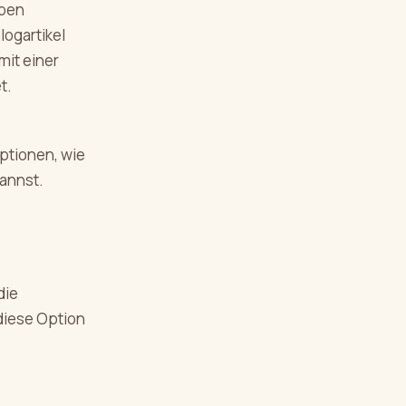
oben
logartikel
mit einer
t.
Optionen, wie
annst.
die
diese Option