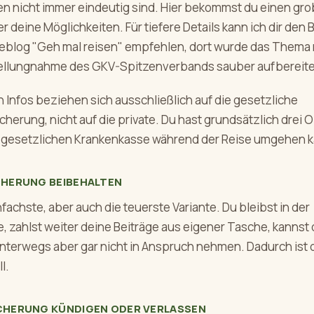
 nicht immer eindeutig sind. Hier bekommst du einen gr
r deine Möglichkeiten. Für tiefere Details kann ich dir den B
eblog "Geh mal reisen" empfehlen, dort wurde das Thema 
Stellungnahme des GKV-Spitzenverbands sauber aufbereite
 Infos beziehen sich ausschließlich auf die gesetzliche
herung, nicht auf die private. Du hast grundsätzlich drei 
r gesetzlichen Krankenkasse während der Reise umgehen k
ICHERUNG BEIBEHALTEN
infachste, aber auch die teuerste Variante. Du bleibst in der
 zahlst weiter deine Beiträge aus eigener Tasche, kannst 
nterwegs aber gar nicht in Anspruch nehmen. Dadurch ist 
l.
ICHERUNG KÜNDIGEN ODER VERLASSEN