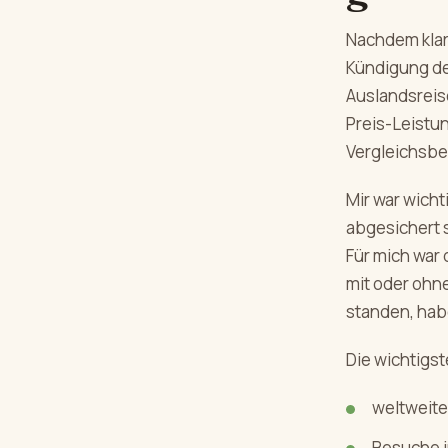
Nachdem klar
Kündigung dei
Auslandsreis
Preis-Leistu
Vergleichsbe
Mir war wich
abgesichert s
Für mich war
mit oder ohn
standen, habe
Die wichtigs
weltweite
Besuche i