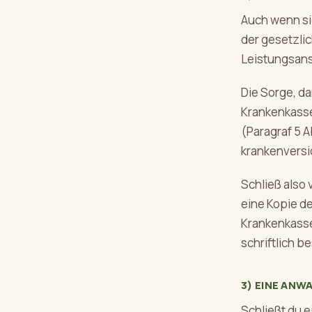
Auch wenn si
der gesetzli
Leistungsansp
Die Sorge, d
Krankenkasse
(Paragraf 5 
krankenversic
Schließ also
eine Kopie d
Krankenkasse
schriftlich b
3) EINE ANW
Schließt du e