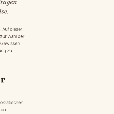
Fragen
se.
. Auf dieser
 zur Wahl der
d Gewissen
ung zu
r
rokratischen
ren