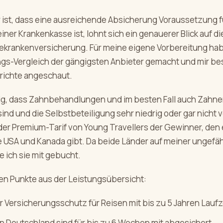
 ist, dass eine ausreichende Absicherung Voraussetzung f
ner Krankenkasse ist, lohnt sich ein genauerer Blick auf di
ekrankenversicherung. Für meine eigene Vorbereitung hab
ngs-Vergleich der gängigsten Anbieter gemacht und mir b
richte angeschaut.
tig, dass Zahnbehandlungen und im besten Fall auch Zahne
ind und die Selbstbeteiligung sehr niedrig oder gar nicht 
 der Premium-Tarif von Young Travellers der Gewinner, den
e USA und Kanada gibt. Da beide Länder auf meiner ungefä
 ich sie mit gebucht.
ten Punkte aus der Leistungsübersicht:
r Versicherungsschutz für Reisen mit bis zu 5 Jahren Laufz
n Deutschland sind für bis zu 6 Wochen mit abgesichert