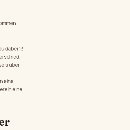
rnommen
du dabei 13
terschied.
weis über
n eine
herein eine
er