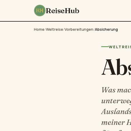
ReiseHub
Home
/
Weltreise
/
Vorbereitungen
/
Absicherung
WELTREIS
Ab
Was mach
unterweg
Auslands
meiner Ha