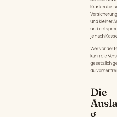
Krankenkasse
Versicherung
und kleiner 
und entsprec
je nach Kasse
Wer vor der R
kann die Ver
gesetzlich ge
du vorher fre
Die
Ausla
g