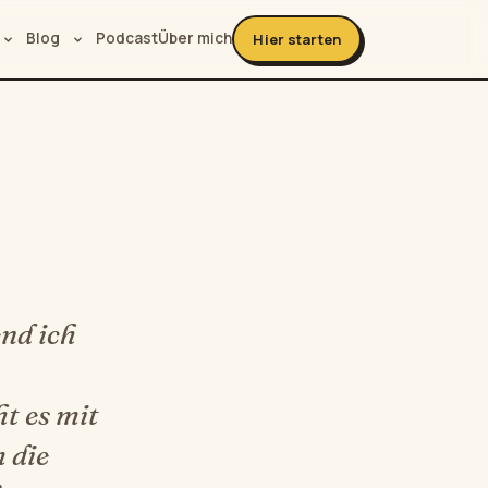
Blog
Podcast
Über mich
Hier starten
nd ich
t es mit
m die