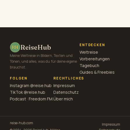
ENTDECKEN
ReiseHub
Weltreise
Meine Weltreise in Bildern, Texten und
Vorbereitungen
Tönen, und alles, was du für deine eigene
Tagebuch
brauchst.
Guides & Freebies
FOLGEN
RECHTLICHES
Instagram @reise.hub
Impressum
TikTok @reise.hub
Datenschutz
Podcast · Freedom FM.
Über mich
reise-hub.com
Impressum