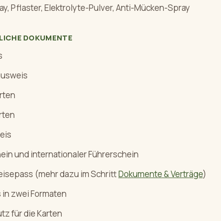
y, Pflaster, Elektrolyte-Pulver, Anti-Mücken-Spray
TLICHE DOKUMENTE
s
ausweis
arten
rten
eis
ein und internationaler Führerschein
eisepass (mehr dazu im Schritt
Dokumente & Verträge
)
 in zwei Formaten
tz für die Karten