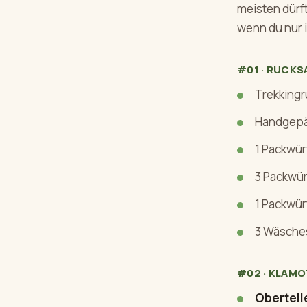
meisten dürft
wenn du nur i
#01 · RUCKS
Trekkingr
Handgepä
1 Packwürf
3 Packwür
1 Packwür
3 Wäsche
#02 · KLAM
Oberteil