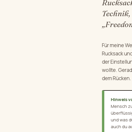
Rucksack
Technik,
„Freedom
Für meine We
Rucksack und
der Einstell
wollte. Gera
dem Rücken.
Hinweis v
Mensch zu 
überflüssi
und was d
auch du au