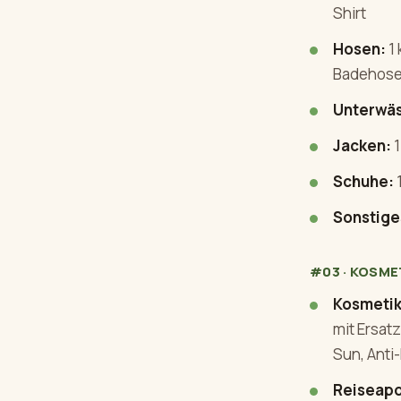
Shirt
Hosen:
1 
Badehos
Unterwä
Jacken:
1
Schuhe:
1
Sonstige
#03 · KOSME
Kosmetik
mit Ersat
Sun, Anti
Reiseapo