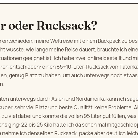
r oder Rucksack?
h entschieden, meine Weltreise mit einem Backpack zu best
cht wusste, wie lange meine Reise dauert, brauchte ich ein
Situationen geeignet ist. Ich habe zwei online bestellt und 
eren entschieden: einen 85+10-Liter-Rucksack von Tatonka
hen, genug Platz zu haben, um auch unterwegs noch etwas
n.
ten unterwegs durch Asien und Nordamerika kann ich sage
super, sehr viel Platz und beste Qualität, keine Probleme. A
 zu viel dabei und konnte die vollen 95 Liter gut füllen, was
s ging: 22 bis 25 Kilo hatte ich da schon mal mitgeschlepp
 nehme ich denselben Rucksack, packe aber deutlich leicht