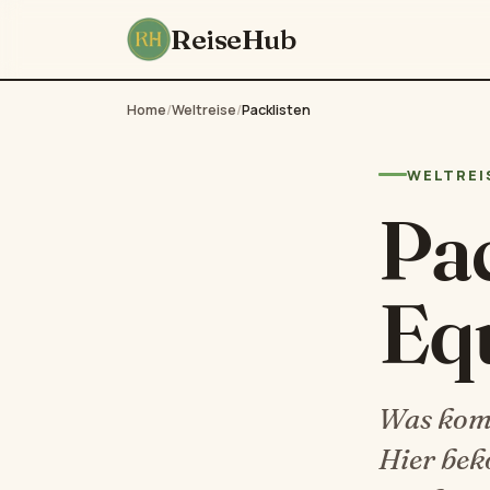
ReiseHub
Home
/
Weltreise
/
Packlisten
WELTREIS
Pa
Eq
Was komm
Hier bek