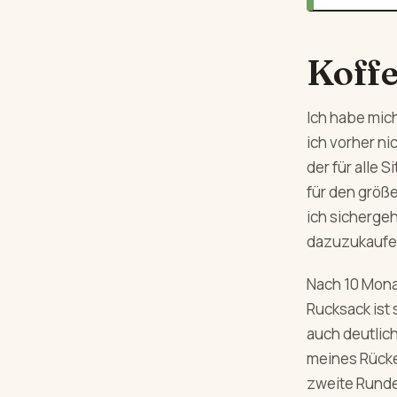
Koffe
Ich habe mic
ich vorher ni
der für alle 
für den größ
ich sicherge
dazuzukaufe
Nach 10 Mona
Rucksack ist 
auch deutlich
meines Rücken
zweite Runde