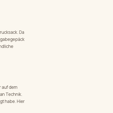
rucksack. Da
Aufgabegepäck
ndliche
r auf dem
 an Technik.
gt habe. Hier