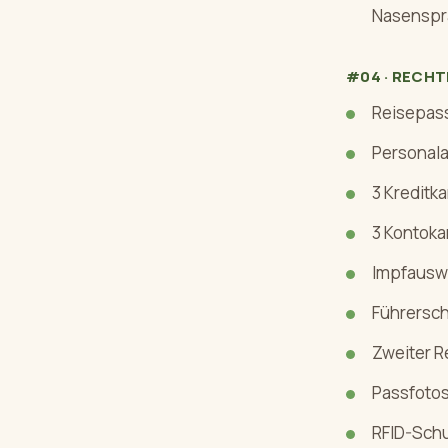
Nasenspra
#04 · RECH
Reisepas
Personal
3 Kreditk
3 Kontoka
Impfausw
Führersch
Zweiter R
Passfotos
RFID-Schu