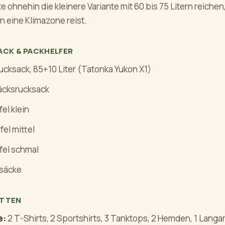
e ohnehin die kleinere Variante mit 60 bis 75 Litern reichen
n eine Klimazone reist.
ACK & PACKHELFER
ucksack, 85+10 Liter (Tatonka Yukon X1)
cksrucksack
el klein
fel mittel
fel schmal
säcke
OTTEN
e:
2 T-Shirts, 2 Sportshirts, 3 Tanktops, 2 Hemden, 1 Langar