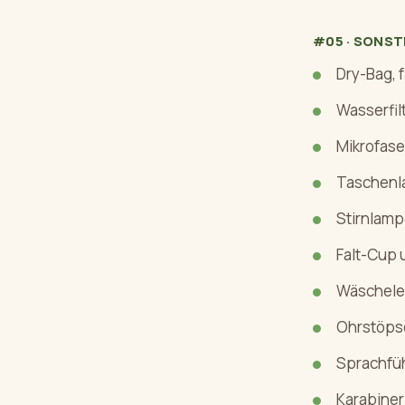
#05 · SONS
Dry-Bag, 
Wasserfil
Mikrofas
Taschenl
Stirnlamp
Falt-Cup 
Wäschele
Ohrstöps
Sprachfüh
Karabiner