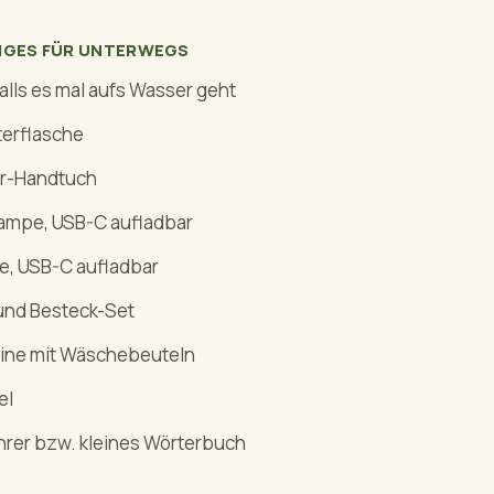
TIGES FÜR UNTERWEGS
falls es mal aufs Wasser geht
terflasche
er-Handtuch
ampe, USB-C aufladbar
e, USB-C aufladbar
und Besteck-Set
ine mit Wäschebeuteln
el
rer bzw. kleines Wörterbuch