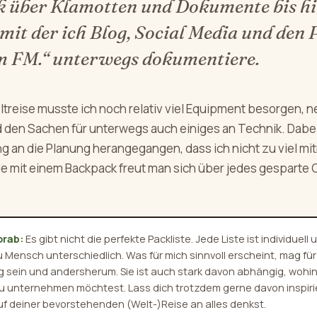
 über Klamotten und Dokumente bis hi
 mit der ich Blog, Social Media und den 
 FM.“ unterwegs dokumentiere.
ltreise musste ich noch relativ viel Equipment besorgen,
 den Sachen für unterwegs auch einiges an Technik. Dabei 
ung an die Planung herangegangen, dass ich nicht zu viel 
de mit einem Backpack freut man sich über jedes gesparte 
orab:
Es gibt nicht die perfekte Packliste. Jede Liste ist individuell
Mensch unterschiedlich. Was für mich sinnvoll erscheint, mag für
g sein und andersherum. Sie ist auch stark davon abhängig, wohi
u unternehmen möchtest. Lass dich trotzdem gerne davon inspiri
f deiner bevorstehenden (Welt-)Reise an alles denkst.