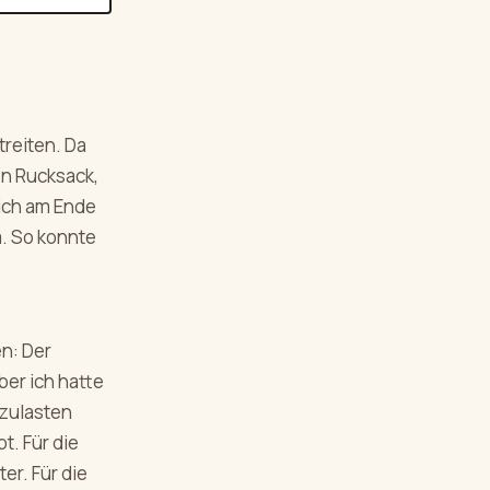
reiten. Da
en Rucksack,
mich am Ende
. So konnte
n: Der
ber ich hatte
 zulasten
t. Für die
er. Für die