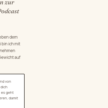
n zur
Podcast
 neben dem
bin ich mit
mitnehmen
Gewicht auf
 und von
 dich
n es geht
eren, damit