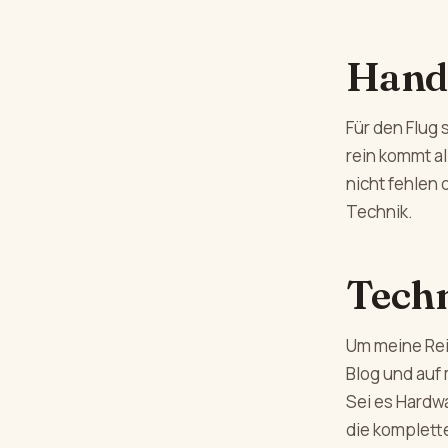
Hand
Für den Flug
rein kommt al
nicht fehlen 
Technik.
Tech
Um meine Reis
Blog und auf
Sei es Hardw
die komplett