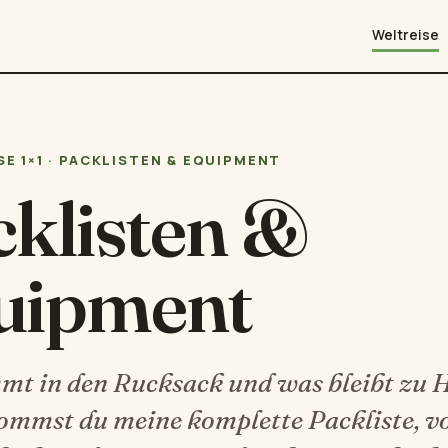
Weltreise
E 1×1 · PACKLISTEN & EQUIPMENT
cklisten &
uipment
t in den Rucksack und was bleibt zu 
ommst du meine komplette Packliste, 