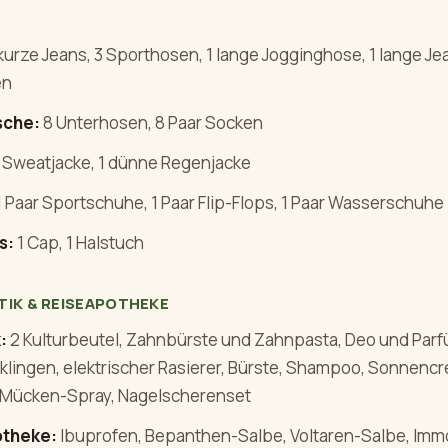
kurze Jeans, 3 Sporthosen, 1 lange Jogginghose, 1 lange Je
en
sche:
8 Unterhosen, 8 Paar Socken
 Sweatjacke, 1 dünne Regenjacke
 Paar Sportschuhe, 1 Paar Flip-Flops, 1 Paar Wasserschuhe
s:
1 Cap, 1 Halstuch
TIK & REISEAPOTHEKE
:
2 Kulturbeutel, Zahnbürste und Zahnpasta, Deo und Parf
zklingen, elektrischer Rasierer, Bürste, Shampoo, Sonnencr
-Mücken-Spray, Nagelscherenset
theke:
Ibuprofen, Bepanthen-Salbe, Voltaren-Salbe, Imm