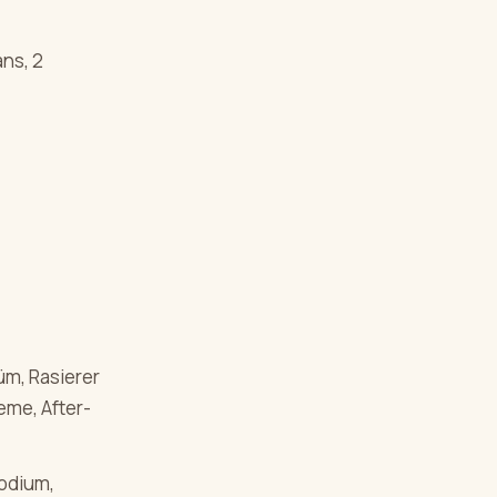
ans, 2
üm, Rasierer
eme, After-
odium,