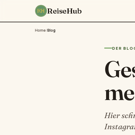
ReiseHub
Home
/
Blog
DER BLO
Ges
me
Hier sch
Instagra