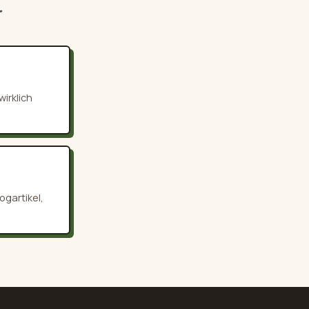
.
irklich
ogartikel,