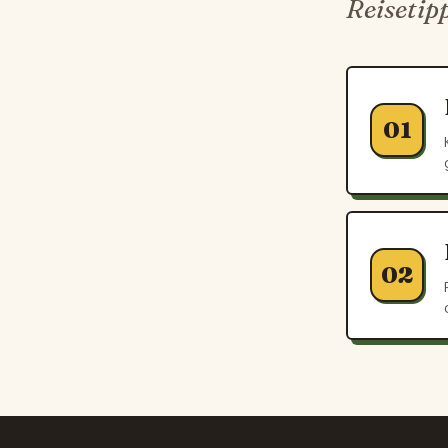
Reisetip
01
02